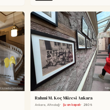
Wikimedia Commons
Foto
Rahmi M. Koç Müzesi Ankara
Ankara, Altındağ
Şu an kapalı
280 ₺