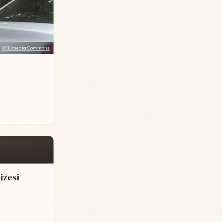
:
Wikimedia Commons
üzesi