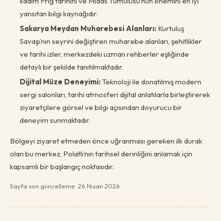
kadim Frig tarihini ve Midas Tümülüsü’nün önemini en iyi
yansıtan bilgi kaynağıdır.
Sakarya Meydan Muharebesi Alanları:
Kurtuluş
Savaşı’nın seyrini değiştiren muharebe alanları, şehitlikler
ve tarihi izler, merkezdeki uzman rehberler eşliğinde
detaylı bir şekilde tanıtılmaktadır.
Dijital Müze Deneyimi:
Teknoloji ile donatılmış modern
sergi salonları, tarihi atmosferi dijital anlatılarla birleştirerek
ziyaretçilere görsel ve bilgi açısından doyurucu bir
deneyim sunmaktadır.
Bölgeyi ziyaret etmeden önce uğranması gereken ilk durak
olan bu merkez, Polatlı’nın tarihsel derinliğini anlamak için
kapsamlı bir başlangıç noktasıdır.
Sayfa son güncelleme: 26 Nisan 2026