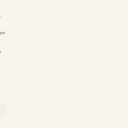
.
aya
r