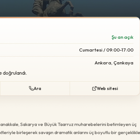
Foto:
Wikimedia Commo
Şu an açık
Cumartesi / 09:00-17:00
Ankara, Çankaya
e doğrulandı.
Ara
Web sitesi
anakkale, Sakarya ve Büyük Taarruz muharebelerini betimleyen üç
leriyle birleşerek savaşın dramatik anlarını üç boyutlu bir gerçeklikl