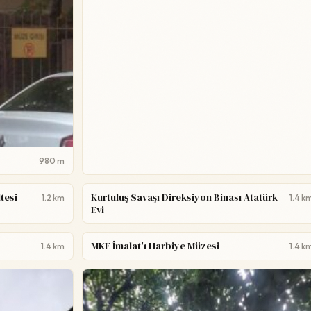
980 m
tesi
Kurtuluş Savaşı Direksiyon Binası Atatürk
1.2 km
1.4 k
Evi
MKE İmalat'ı Harbiye Müzesi
1.4 km
1.4 k