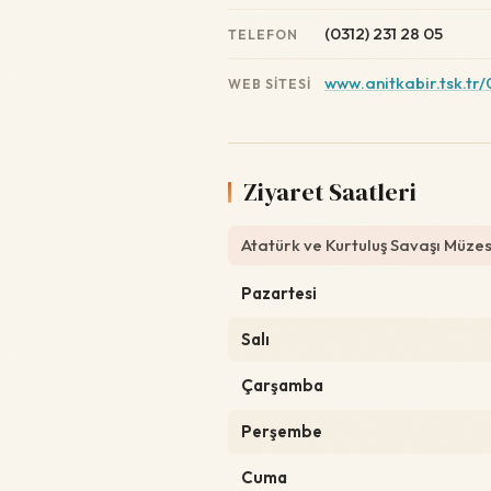
(0312) 231 28 05
TELEFON
www.anitkabir.tsk.tr
WEB SITESI
Ziyaret Saatleri
Atatürk ve Kurtuluş Savaşı Müzes
Pazartesi
Salı
Çarşamba
Perşembe
Cuma