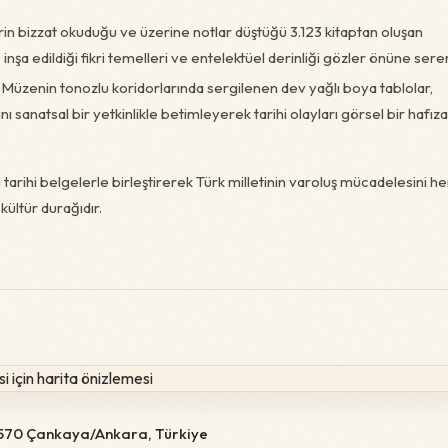
in bizzat okuduğu ve üzerine notlar düştüğü 3.123 kitaptan oluşan
nşa edildiği fikri temelleri ve entelektüel derinliği gözler önüne serer
Müzenin tonozlu koridorlarında sergilenen dev yağlı boya tablolar,
 sanatsal bir yetkinlikle betimleyerek tarihi olayları görsel bir hafız
arihi belgelerle birleştirerek Türk milletinin varoluş mücadelesini he
kültür durağıdır.
6570 Çankaya/Ankara, Türkiye