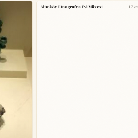
Altınköy Etnografya Evi Müzesi
1.7 k