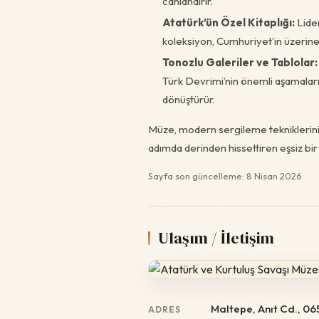
canlandırır.
Atatürk’ün Özel Kitaplığı:
Lider
koleksiyon, Cumhuriyet’in üzerine i
Tonozlu Galeriler ve Tablolar:
Türk Devrimi’nin önemli aşamalarını
dönüştürür.
Müze, modern sergileme tekniklerini t
adımda derinden hissettiren eşsiz bir 
Sayfa son güncelleme: 8 Nisan 2026
Ulaşım / İletişim
Maltepe, Anıt Cd., 0
ADRES