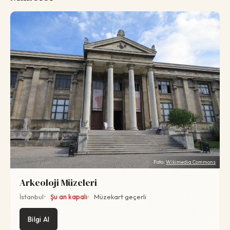
Foto:
Wikimedia Commons
Arkeoloji Müzeleri
İstanbul
Şu an kapalı
Müzekart geçerli
Bilgi Al