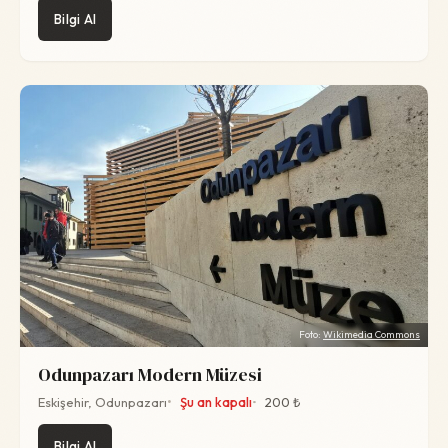
Bilgi Al
Foto:
Wikimedia Commons
Odunpazarı Modern Müzesi
Eskişehir, Odunpazarı
Şu an kapalı
200 ₺
Bilgi Al