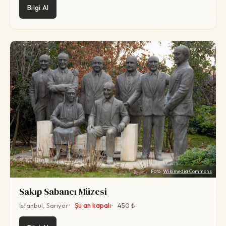
Bilgi Al
Foto:
Wikimedia Commons
Sakıp Sabancı Müzesi
İstanbul, Sarıyer
Şu an kapalı
450 ₺