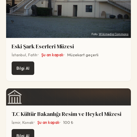
Foto:
Wikimedia Commons
Eski Şark Eserleri Müzesi
İstanbul, Fatih
Şu an kapalı
Müzekart geçerli
Bilgi Al
T.C Kültür Bakanlığı Resim ve Heykel Müzesi
İzmir, Konak
Şu an kapalı
100 ₺
Bilgi Al