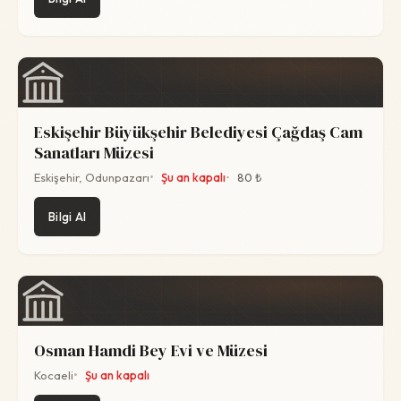
Eskişehir Büyükşehir Belediyesi Çağdaş Cam
Sanatları Müzesi
Eskişehir, Odunpazarı
Şu an kapalı
80 ₺
Bilgi Al
Osman Hamdi Bey Evi ve Müzesi
Kocaeli
Şu an kapalı