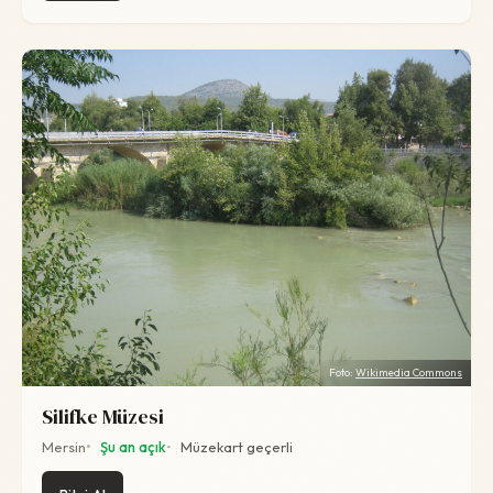
Foto:
Wikimedia Commons
Silifke Müzesi
Mersin
Şu an açık
Müzekart geçerli