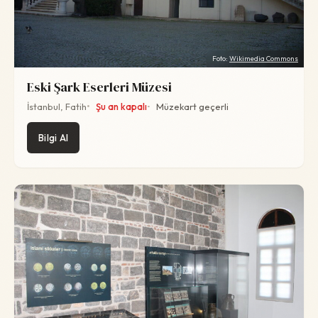
Foto:
Wikimedia Commons
Eski Şark Eserleri Müzesi
İstanbul, Fatih
Şu an kapalı
Müzekart geçerli
Bilgi Al