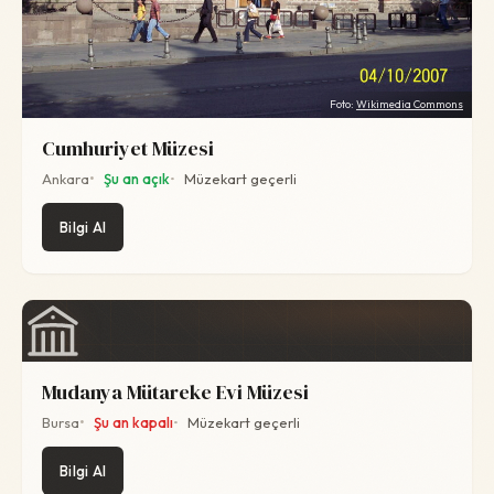
Foto:
Wikimedia Commons
Cumhuriyet Müzesi
Ankara
Şu an açık
Müzekart geçerli
Bilgi Al
Mudanya Mütareke Evi Müzesi
Bursa
Şu an kapalı
Müzekart geçerli
Bilgi Al