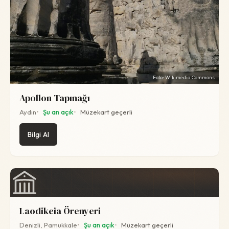
Foto:
Wikimedia Commons
Apollon Tapınağı
Aydın
Şu an açık
Müzekart geçerli
Bilgi Al
Laodikeia Örenyeri
Denizli, Pamukkale
Şu an açık
Müzekart geçerli