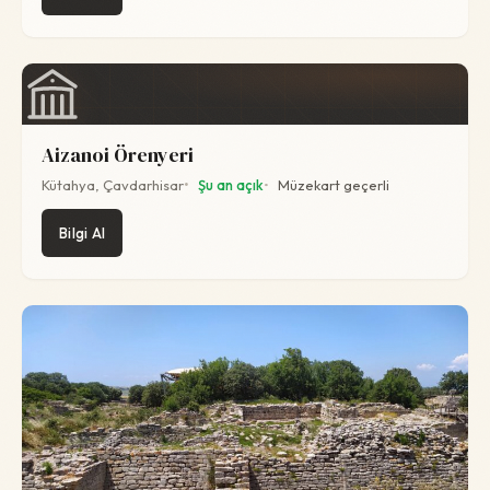
Aizanoi Örenyeri
Kütahya, Çavdarhisar
Şu an açık
Müzekart geçerli
Bilgi Al