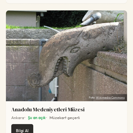
Foto:
Wikimedia Commons
Anadolu Medeniyetleri Müzesi
Ankara
Şu an açık
Müzekart geçerli
Bilgi Al