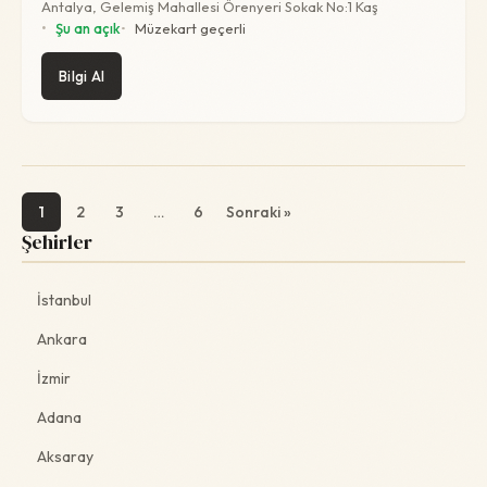
Antalya, Gelemiş Mahallesi Örenyeri Sokak No:1 Kaş
Şu an açık
Müzekart geçerli
Bilgi Al
1
2
3
…
6
Sonraki »
Şehirler
İstanbul
Ankara
İzmir
Adana
Aksaray