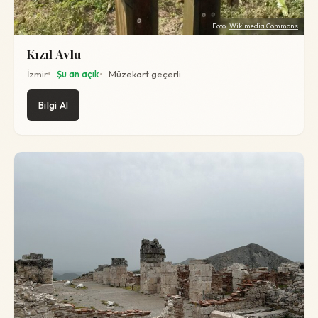
Foto:
Wikimedia Commons
Kızıl Avlu
İzmir
Şu an açık
Müzekart geçerli
Bilgi Al