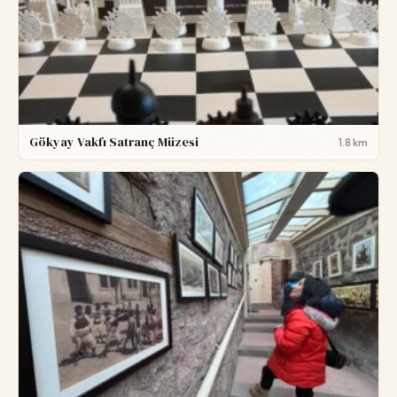
Gökyay Vakfı Satranç Müzesi
1.8 km