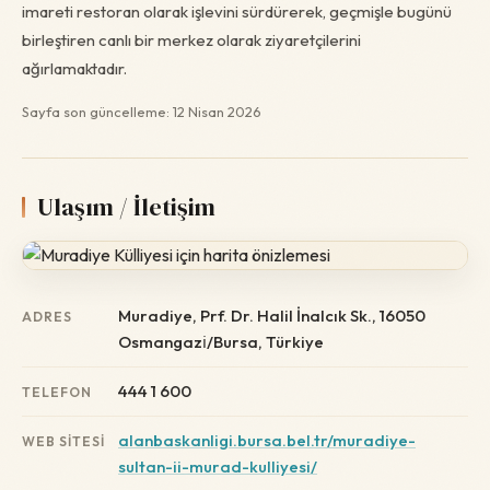
imareti restoran olarak işlevini sürdürerek, geçmişle bugünü
birleştiren canlı bir merkez olarak ziyaretçilerini
ağırlamaktadır.
Sayfa son güncelleme: 12 Nisan 2026
Ulaşım / İletişim
Muradiye, Prf. Dr. Halil İnalcık Sk., 16050
ADRES
Osmangazi̇/Bursa, Türkiye
444 1 600
TELEFON
alanbaskanligi.bursa.bel.tr/muradiye-
WEB SITESI
sultan-ii-murad-kulliyesi/