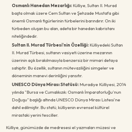
Osmanlı Hanedan Mezarlığı:
Külliye, Sultan II. Murad
başta olmak üzere Cem Sultan ve Şehzade Mustafa gibi
önemli Osmanlı figürlerinin türbelerini barındırır. On iki
türbeden oluşan bu alan, adeta bir hanedan kabristanı
niteliğindedir.
Sultan II. Murad Türbesi'nin Özelliği:
Külliyedeki Sultan
II. Murad Türbesi, sultanın vasiyeti üzerine mezarının
üzerinin açık bırakılmasıyla benzersiz bir mimari detaya
sahiptir. Bu özellik, sultanın mütevaziliğini simgeler ve
döneminin manevi derinliğini yansıtır.
UNESCO Dünya Mirası Statüsü:
Muradiye Külliyesi, 2014
yılında "Bursa ve Cumalıkızık: Osmanlı İmparatorluğu'nun
Doğuşu" başlığı altında UNESCO Dünya Mirası Listesi'ne
dahil edilmiştir. Bu statü, külliyenin evrensel kültürel
mirastaki yerini tesciller.
Külliye, günümüzde de medresesi el yazmaları müzesi ve