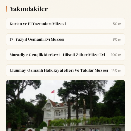
Yakındakiler
Kur'an ve El Yazmaları Müzesi
50 m
17. Yüzyıl Osmanlı Evi Müzesi
90 m
Muradiye Gençlik Merkezi - Hüsnü Züber Müze Evi
100 m
Uluumay Osmanlı Halk Kıyafetleri Ve Takılar Müzesi
140 m