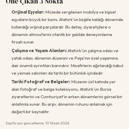
Öne Çıkan 3 Nokta
Orijinal Eşyalar:
Müzede sergilenen mobilya ve kişisel
eşyaların büyük bir kısmı, Atatürk'ün köşkte kaldığı dönemde
kullandığı orijinal parçalardır. Bu detay, ziyaretçilere o
dönemin atmosferini otantik bir şekilde deneyimleme
fırsatı sunar.
Çalışma ve Yaşam Alanları:
Atatürk'ün çalışma odası ve
yatak odası, dönemin düzenini ve Paşa'nın özel yaşamına
dair önemli ayrıntıları barındırır. Misafirlerin ağırlandığı kabul
ve yemek salonları da tarihi bir bütünlük içindedir.
Tarihi Fotoğraf ve Belgeler:
Müzenin üst katında yer
alan fotoğraf ve belge koleksiyonu, Atatürk'ün Bursa
ziyaretlerini ve Cumhuriyet'in erken dönemlerini görsel bir
anlatımla sunar. Bu arşiv, dönemin ruhunu anlamak için
değerli bir kaynaktır.
Sayfa son güncelleme: 10 Nisan 2026