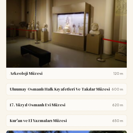
Arkeoloji Müzesi
120 m
Uluumay Osmanlı Halk Kıyafetleri Ve Takılar Müzesi
600 m
17. Yüzyıl Osmanlı Evi Müzesi
620 m
Kur'an ve El Yazmaları Müzesi
650 m