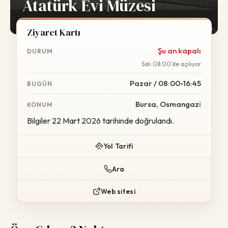
Atatürk Evi Müzesi
Foto:
Wikimedia Commons
Ziyaret Kartı
Şu an kapalı
DURUM
Salı 08.00'de açılıyor
Pazar / 08:00-16:45
BUGÜN
Bursa, Osmangazi̇
KONUM
Bilgiler 22 Mart 2026 tarihinde doğrulandı.
Yol Tarifi
Ara
Web sitesi