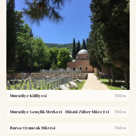
Muradiye Külliyesi
700 m
Muradiye Gençlik Merkezi - Hüsnü Züber Müze Evi
700 m
Bursa Oyuncak Müzesi
740 m