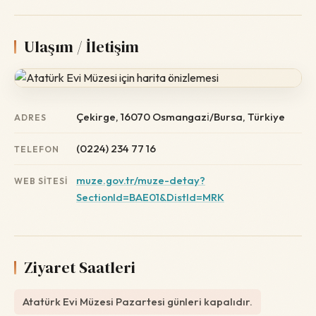
Ulaşım / İletişim
Çekirge, 16070 Osmangazi̇/Bursa, Türkiye
ADRES
(0224) 234 77 16
TELEFON
muze.gov.tr/muze-detay?
WEB SITESI
SectionId=BAE01&DistId=MRK
Ziyaret Saatleri
Atatürk Evi Müzesi Pazartesi günleri kapalıdır.