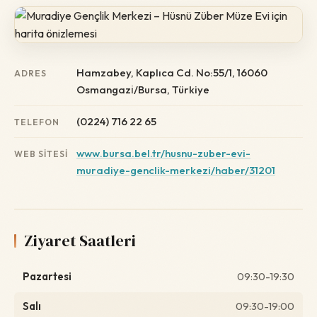
Hamzabey, Kaplıca Cd. No:55/1, 16060
ADRES
Osmangazi̇/Bursa, Türkiye
(0224) 716 22 65
TELEFON
www.bursa.bel.tr/husnu-zuber-evi-
WEB SITESI
muradiye-genclik-merkezi/haber/31201
Ziyaret Saatleri
Pazartesi
09:30-19:30
Salı
09:30-19:00