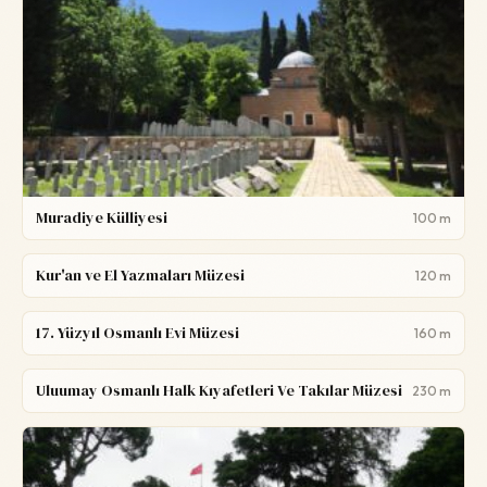
Muradiye Külliyesi
100 m
Kur'an ve El Yazmaları Müzesi
120 m
17. Yüzyıl Osmanlı Evi Müzesi
160 m
Uluumay Osmanlı Halk Kıyafetleri Ve Takılar Müzesi
230 m