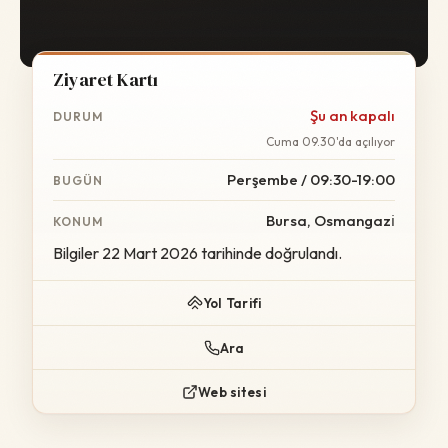
Ziyaret Kartı
Şu an kapalı
DURUM
Cuma 09.30'da açılıyor
Perşembe / 09:30-19:00
BUGÜN
Bursa, Osmangazi̇
KONUM
Bilgiler 22 Mart 2026 tarihinde doğrulandı.
Yol Tarifi
Ara
Web sitesi