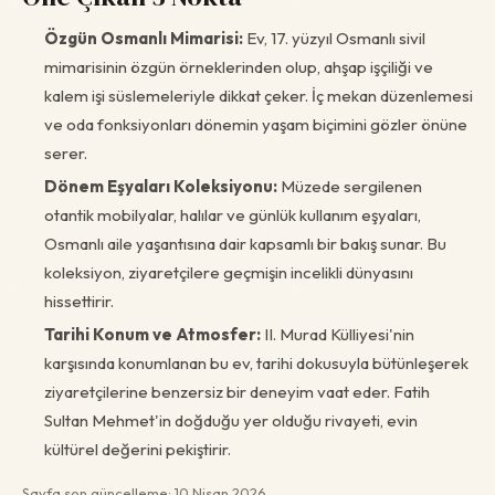
Özgün Osmanlı Mimarisi:
Ev, 17. yüzyıl Osmanlı sivil
mimarisinin özgün örneklerinden olup, ahşap işçiliği ve
kalem işi süslemeleriyle dikkat çeker. İç mekan düzenlemesi
ve oda fonksiyonları dönemin yaşam biçimini gözler önüne
serer.
Dönem Eşyaları Koleksiyonu:
Müzede sergilenen
otantik mobilyalar, halılar ve günlük kullanım eşyaları,
Osmanlı aile yaşantısına dair kapsamlı bir bakış sunar. Bu
koleksiyon, ziyaretçilere geçmişin incelikli dünyasını
hissettirir.
Tarihi Konum ve Atmosfer:
II. Murad Külliyesi'nin
karşısında konumlanan bu ev, tarihi dokusuyla bütünleşerek
ziyaretçilerine benzersiz bir deneyim vaat eder. Fatih
Sultan Mehmet'in doğduğu yer olduğu rivayeti, evin
kültürel değerini pekiştirir.
Sayfa son güncelleme: 10 Nisan 2026