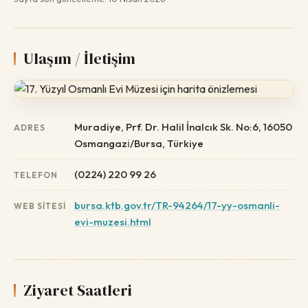
Ulaşım / İletişim
Muradiye, Prf. Dr. Halil İnalcık Sk. No:6, 16050
ADRES
Osmangazi̇/Bursa, Türkiye
(0224) 220 99 26
TELEFON
bursa.ktb.gov.tr/TR-94264/17-yy-osmanli-
WEB SITESI
evi-muzesi.html
Ziyaret Saatleri