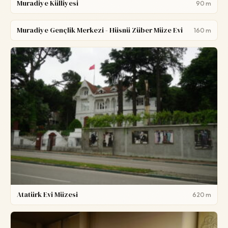
Muradiye Külliyesi
90 m
Muradiye Gençlik Merkezi - Hüsnü Züber Müze Evi
160 m
Atatürk Evi Müzesi
620 m