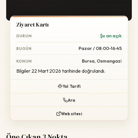
Ziyaret Kartı
Şu an açık
DURUM
Pazar / 08:00-16:45
BUGÜN
Bursa, Osmangazi̇
KONUM
Bilgiler 22 Mart 2026 tarihinde doğrulandı.
Yol Tarifi
Ara
Web sitesi
Öne Çıkan 3 Nokta