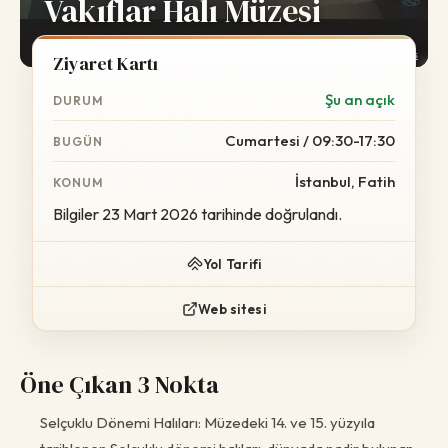
Vakıflar Halı Müzesi
Foto:
Wikimedia Commons
Ziyaret Kartı
Şu an açık
DURUM
Cumartesi / 09:30-17:30
BUGÜN
İstanbul, Fatih
KONUM
Bilgiler 23 Mart 2026 tarihinde doğrulandı.
Yol Tarifi
Web sitesi
Öne Çıkan 3 Nokta
Selçuklu Dönemi Halıları: Müzedeki 14. ve 15. yüzyıla