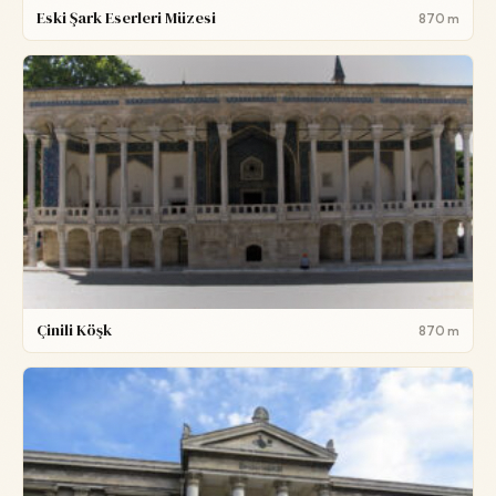
Eski Şark Eserleri Müzesi
870 m
Çinili Köşk
870 m