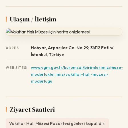
Ulaşım / İletişim
Hobyar, Arpacılar Cd. No:29, 34112 Fatih/
ADRES
İstanbul, Türkiye
www.vgm.gov.tr/kurumsal/birimlerimiz/muze-
WEB SITESI
mudurluklerimiz/vakiflar-hali-muzesi-
mudurlugu
Ziyaret Saatleri
Vakıflar Halı Müzesi Pazartesi günleri kapalıdır.