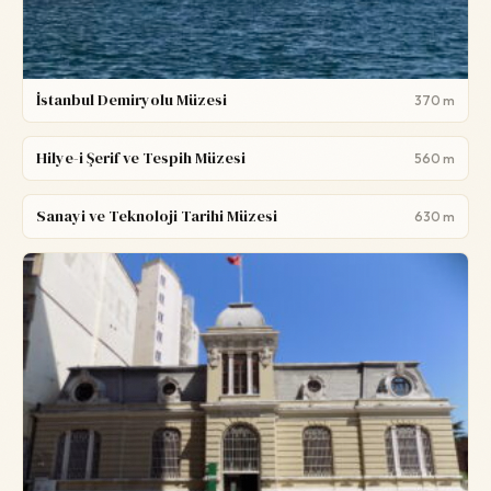
İstanbul Demiryolu Müzesi
370 m
Hilye-i Şerif ve Tespih Müzesi
560 m
Sanayi ve Teknoloji Tarihi Müzesi
630 m