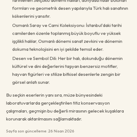
tarihlenen Selçuklu dönemi halıları, dünyada nadir bulunan
formları ve geometrik desen yapılarıyla Türk halı sanatının
kökenlerini yansıtır.
Osmanlı Saray ve Cami Koleksiyonu: İstanbul'daki tarihi
camilerden özenle toplanmış büyük boyutlu ve yüksek
işçilikli halılar, Osmanlı dönemi sanat zevkini ve dönemin
dokuma teknolojisini en iyi şekilde temsil eder.
Desen ve Sembol Dili: Her bir halı, dokunduğu dönemin
kültürel ve dini değerlerini taşıyan benzersiz motifler,
hayvan figürleri ve stilize bitkisel desenlerle zengin bir
görsel anlatı sunar.
Bu seçkin eserlerin yanı sıra, müze bünyesindeki
laboratuvarlarda gerçekleştirilen titiz konservasyon
çalışmaları, geçmişin bu değerli mirasının gelecek kuşaklara
korunarak aktarılmasını sağlamaktadır.
Sayfa son güncelleme: 26 Nisan 2026