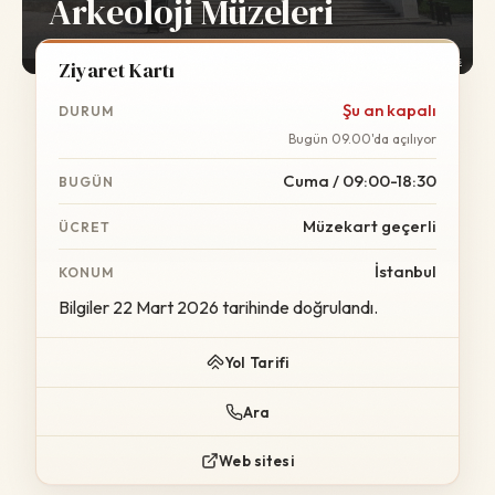
Arkeoloji Müzeleri
Foto:
Wikimedia Commons
Ziyaret Kartı
Şu an kapalı
DURUM
Bugün 09.00'da açılıyor
Cuma / 09:00-18:30
BUGÜN
Müzekart geçerli
ÜCRET
İstanbul
KONUM
Bilgiler 22 Mart 2026 tarihinde doğrulandı.
Yol Tarifi
Ara
Web sitesi