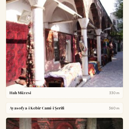
Halı Müzesi
330 m
Ayasofya-i Kebir Cami-i Şerifi
360 m