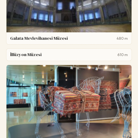
Galata Mevlevihanesi Müzesi
480 m
İllüzyon Müzesi
610 m