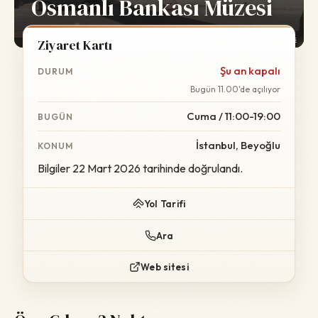
Osmanlı Bankası Müzesi
Foto:
Wikimedia Commons
Ziyaret Kartı
Şu an kapalı
DURUM
Bugün 11.00'de açılıyor
Cuma / 11:00-19:00
BUGÜN
İstanbul, Beyoğlu
KONUM
Bilgiler 22 Mart 2026 tarihinde doğrulandı.
Yol Tarifi
Ara
Web sitesi