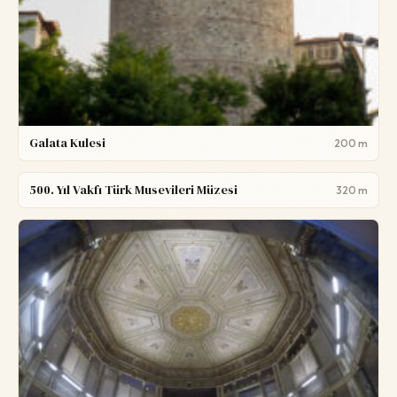
Galata Kulesi
200 m
500. Yıl Vakfı Türk Musevileri Müzesi
320 m