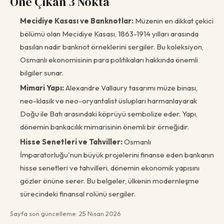
Öne Çıkan 3 Nokta
Mecidiye Kasası ve Banknotlar:
Müzenin en dikkat çekici
bölümü olan Mecidiye Kasası, 1863-1914 yılları arasında
basılan nadir banknot örneklerini sergiler. Bu koleksiyon,
Osmanlı ekonomisinin para politikaları hakkında önemli
bilgiler sunar.
Mimari Yapı:
Alexandre Vallaury tasarımı müze binası,
neo-klasik ve neo-oryantalist üslupları harmanlayarak
Doğu ile Batı arasındaki köprüyü sembolize eder. Yapı,
dönemin bankacılık mimarisinin önemli bir örneğidir.
Hisse Senetleri ve Tahviller:
Osmanlı
İmparatorluğu'nun büyük projelerini finanse eden bankanın
hisse senetleri ve tahvilleri, dönemin ekonomik yapısını
gözler önüne serer. Bu belgeler, ülkenin modernleşme
sürecindeki finansal rolünü sergiler.
Sayfa son güncelleme: 25 Nisan 2026