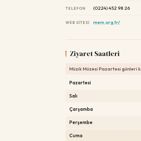
(0224) 452 98 26
TELEFON
mem.org.tr/
WEB SITESI
Ziyaret Saatleri
Müzik Müzesi Pazartesi günleri k
Pazartesi
Salı
Çarşamba
Perşembe
Cuma