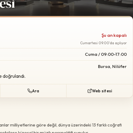
esi
Foto:
Wikimedia Commo
Şu an kapalı
Cumartesi 09.00'da açılıyor
Cuma / 09:00-17:00
Bursa, Ni̇lüfer
e doğrulandı.
Ara
Web sitesi
lar milliyetlerine göre değil, dünya üzerindeki 13 farklı coğrafi
retçilere küresel bir müzik perspektifi sunulur.