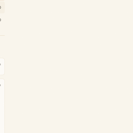
0
0
m
m