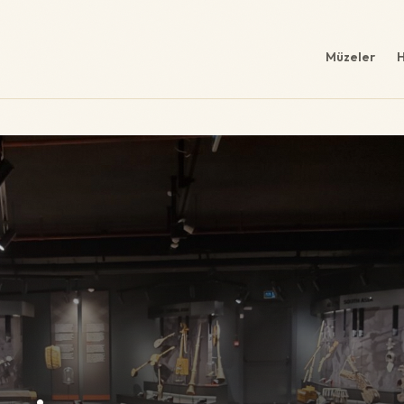
Müzeler
H