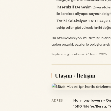
İnteraktif Deneyim:
Ziyaretçiler
ile karekod altyapısı sayesinde işit
Tarihi Koleksiyon:
Dr. Hüseyin Pa
sahip udlar gibi yüksek tarihi değe
Bu özel koleksiyon, müzik tutkunları
gelen egzotik ezgilerle buluşturarak
Sayfa son güncelleme: 26 Nisan 2026
Ulaşım / İletişim
Harmony towers - On
ADRES
16110 Ni̇lüfer/Bursa, 