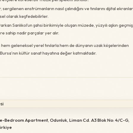
, sergilenen enstrümanların nasıl çalındığını ve tınılarını dijital ekranlar
sel olarak keşfedebilirler.
rkan Sanlıkol’un şahsi birikimiyle oluşan müzede, yüzyılı aşkın geçmi
re sahip nadir parçalar yer alır.
nı hem geleneksel yerel tınılarla hem de dünyanın uzak köşelerinden
 Bursa'nın kültür sanat hayatına değer katmaktadır.
e-Bedroom Apartment, Odunluk, Liman Cd. A3 Blok No: 4/C-G,
Türkiye