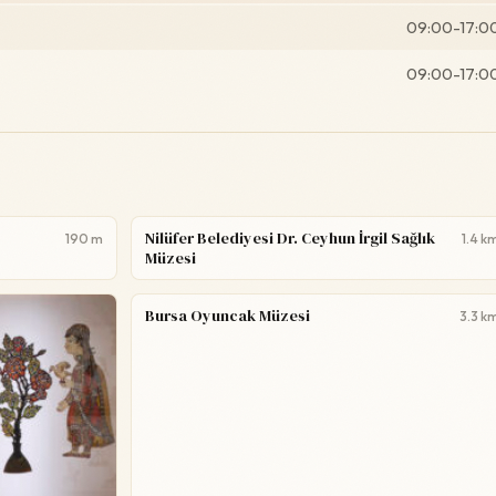
09:00-17:0
09:00-17:0
Nilüfer Belediyesi Dr. Ceyhun İrgil Sağlık
190 m
1.4 k
Müzesi
Bursa Oyuncak Müzesi
3.3 k