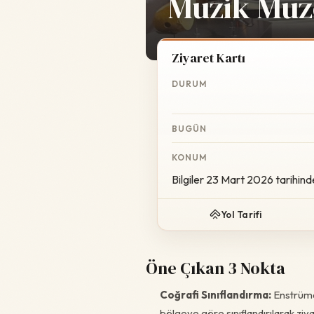
Müzik Müz
Ziyaret Kartı
DURUM
BUGÜN
KONUM
Bilgiler 23 Mart 2026 tarihind
Yol Tarifi
Öne Çıkan 3 Nokta
Coğrafi Sınıflandırma:
Enstrüman
bölgeye göre sınıflandırılarak ziya