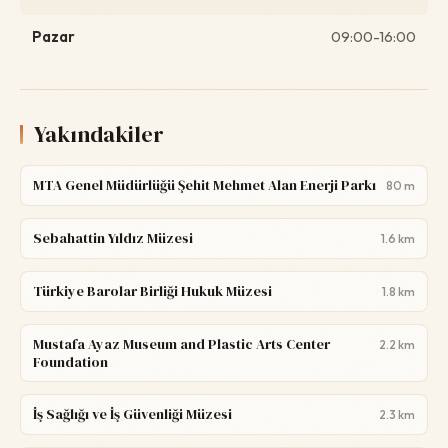
Pazar
09:00-16:00
Yakındakiler
MTA Genel Müdürlüğü Şehit Mehmet Alan Enerji Parkı
80 m
Sebahattin Yıldız Müzesi
1.6 km
Türkiye Barolar Birliği Hukuk Müzesi
1.8 km
Mustafa Ayaz Museum and Plastic Arts Center
2.2 km
Foundation
İş Sağlığı ve İş Güvenliği Müzesi
2.3 km