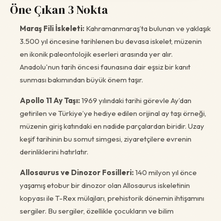
Öne Çıkan 3 Nokta
Maraş Fili İskeleti:
Kahramanmaraş’ta bulunan ve yaklaşık
3.500 yıl öncesine tarihlenen bu devasa iskelet, müzenin
en ikonik paleontolojik eserleri arasında yer alır.
Anadolu'nun tarih öncesi faunasına dair eşsiz bir kanıt
sunması bakımından büyük önem taşır.
Apollo 11 Ay Taşı:
1969 yılındaki tarihi görevle Ay’dan
getirilen ve Türkiye’ye hediye edilen orijinal ay taşı örneği,
müzenin giriş katındaki en nadide parçalardan biridir. Uzay
keşif tarihinin bu somut simgesi, ziyaretçilere evrenin
derinliklerini hatırlatır.
Allosaurus ve Dinozor Fosilleri:
140 milyon yıl önce
yaşamış etobur bir dinozor olan Allosaurus iskeletinin
kopyası ile T-Rex mülajları, prehistorik dönemin ihtişamını
sergiler. Bu sergiler, özellikle çocukların ve bilim