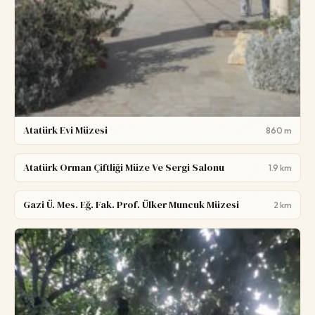
Atatürk Evi Müzesi
860 m
Atatürk Orman Çiftliği Müze Ve Sergi Salonu
1.9 km
Gazi Ü. Mes. Eğ. Fak. Prof. Ülker Muncuk Müzesi
2 km