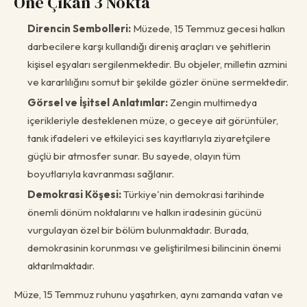
Öne Çıkan 3 Nokta
Direncin Sembolleri:
Müzede, 15 Temmuz gecesi halkın
darbecilere karşı kullandığı direniş araçları ve şehitlerin
kişisel eşyaları sergilenmektedir. Bu objeler, milletin azmini
ve kararlılığını somut bir şekilde gözler önüne sermektedir.
Görsel ve İşitsel Anlatımlar:
Zengin multimedya
içerikleriyle desteklenen müze, o geceye ait görüntüler,
tanık ifadeleri ve etkileyici ses kayıtlarıyla ziyaretçilere
güçlü bir atmosfer sunar. Bu sayede, olayın tüm
boyutlarıyla kavranması sağlanır.
Demokrasi Köşesi:
Türkiye'nin demokrasi tarihinde
önemli dönüm noktalarını ve halkın iradesinin gücünü
vurgulayan özel bir bölüm bulunmaktadır. Burada,
demokrasinin korunması ve geliştirilmesi bilincinin önemi
aktarılmaktadır.
Müze, 15 Temmuz ruhunu yaşatırken, aynı zamanda vatan ve