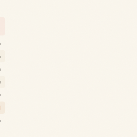
ı
ı
ı
ı
ı
ı