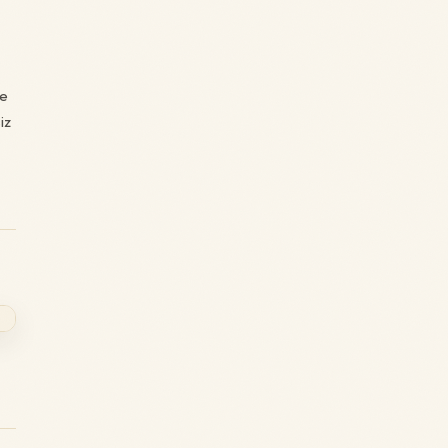
ne
iz