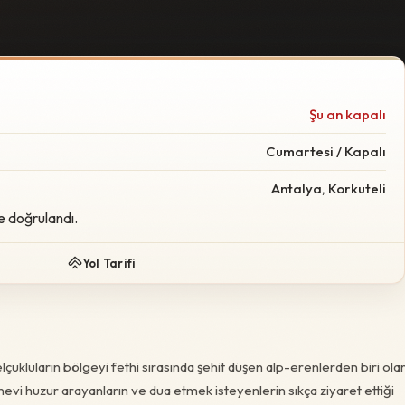
Şu an kapalı
Cumartesi / Kapalı
Antalya, Korkuteli
e doğrulandı.
Yol Tarifi
çukluların bölgeyi fethi sırasında şehit düşen alp-erenlerden biri ola
nevi huzur arayanların ve dua etmek isteyenlerin sıkça ziyaret ettiği