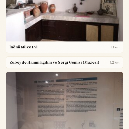
İnönü Müze Evi
1.1 km
Zübeyde Hanım Eğitim ve Sergi Gemisi (Müzesi)
1.2 km