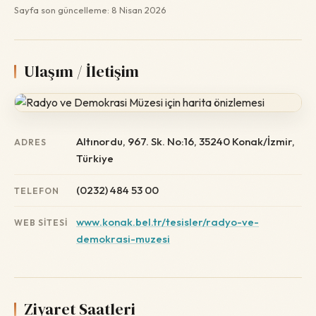
Sayfa son güncelleme: 8 Nisan 2026
Ulaşım / İletişim
Altınordu, 967. Sk. No:16, 35240 Konak/İzmir,
ADRES
Türkiye
(0232) 484 53 00
TELEFON
www.konak.bel.tr/tesisler/radyo-ve-
WEB SITESI
demokrasi-muzesi
Ziyaret Saatleri