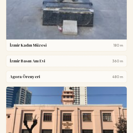
İzmir Kadın Müzesi
180 m
İzmir Basın Anı Evi
360 m
Agora Örenyeri
480 m