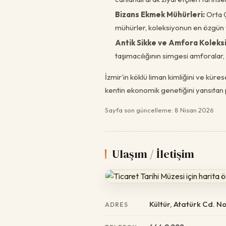
Bizans Ekmek Mühürleri:
Orta Ç
mühürler, koleksiyonun en özgün ve
Antik Sikke ve Amfora Koleks
taşımacılığının simgesi amforalar,
İzmir’in köklü liman kimliğini ve küre
kentin ekonomik genetiğini yansıtan 
Sayfa son güncelleme: 8 Nisan 2026
Ulaşım / İletişim
Kültür, Atatürk Cd. N
ADRES