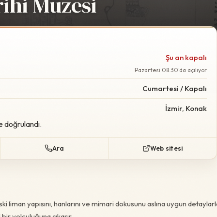
rihi Müzesi
Foto:
Wikimedia Commo
Şu an kapalı
Pazartesi 08.30'da açılıyor
Cumartesi / Kapalı
İzmir, Konak
e doğrulandı.
Ara
Web sitesi
ki liman yapısını, hanlarını ve mimari dokusunu aslına uygun detaylarl
 bir yolculuğuna çıkarır.