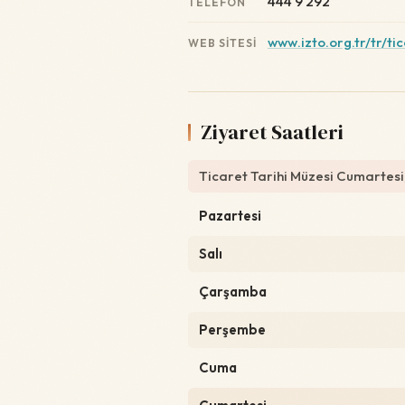
444 9 292
TELEFON
www.izto.org.tr/tr/ti
WEB SITESI
Ziyaret Saatleri
Ticaret Tarihi Müzesi Cumartesi,
Pazartesi
Salı
Çarşamba
Perşembe
Cuma