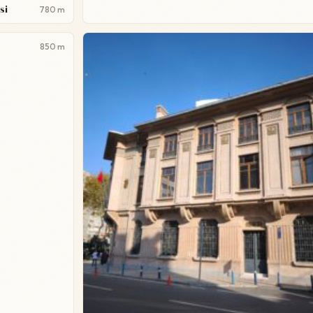
si
780 m
850 m