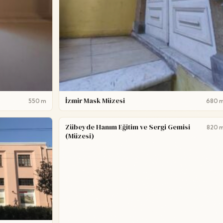
İzmir Mask Müzesi
550 m
680 
Zübeyde Hanım Eğitim ve Sergi Gemisi
820 
(Müzesi)