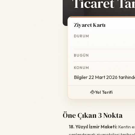
Ticaret Ta
Ziyaret Kartı
DURUM
BUGÜN
KONUM
Bilgiler 22 Mart 2026 tarihind
Yol Tarifi
Öne Çıkan 3 Nokta
18. Yüzyıl İzmir Maketi:
Kentin es
canlandırarak ziyaretçileri tarihsel