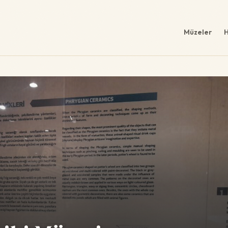
Müzeler
H