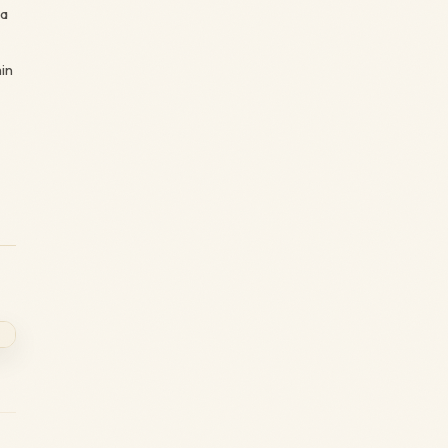
ka
min