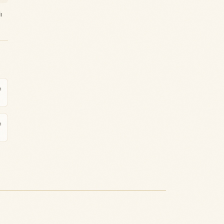
ı
m
m