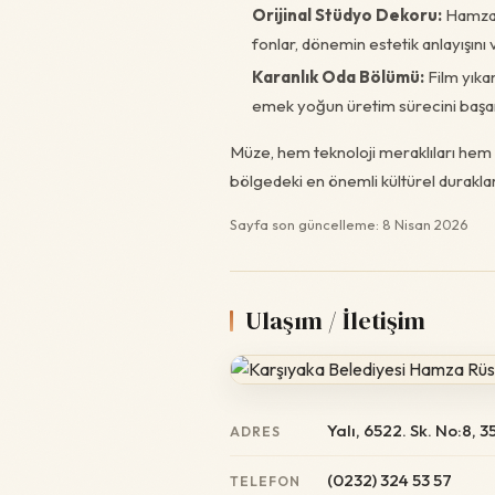
Orijinal Stüdyo Dekoru:
Hamza R
fonlar, dönemin estetik anlayışını 
Karanlık Oda Bölümü:
Film yıka
emek yoğun üretim sürecini başarı
Müze, hem teknoloji meraklıları hem d
bölgedeki en önemli kültürel duraklar
Sayfa son güncelleme: 8 Nisan 2026
Ulaşım / İletişim
Yalı, 6522. Sk. No:8,
ADRES
(0232) 324 53 57
TELEFON