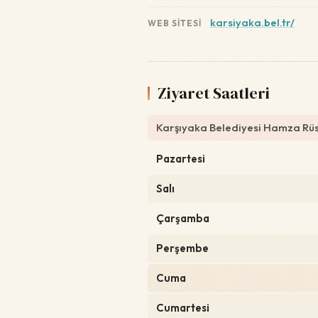
karsiyaka.bel.tr/
WEB SITESI
Ziyaret Saatleri
Karşıyaka Belediyesi Hamza Rüst
Pazartesi
Salı
Çarşamba
Perşembe
Cuma
Cumartesi