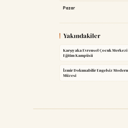
Pazar
Yakındakiler
Karşıyaka Evrensel Çocuk Merkezi
Eğitim Kampüsü
İzmir Dokunabilir Engelsiz Modern
Müzesi