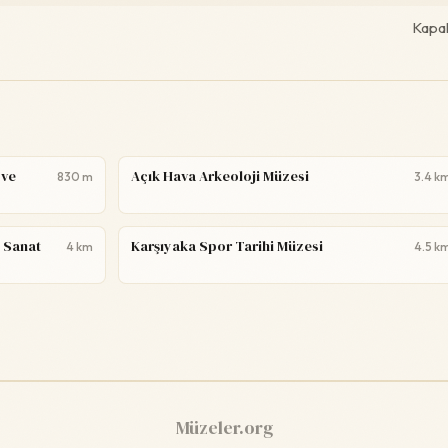
Kapal
 ve
Açık Hava Arkeoloji Müzesi
830 m
3.4 k
 Sanat
Karşıyaka Spor Tarihi Müzesi
4 km
4.5 k
Müzeler.org