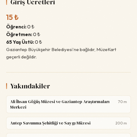
Giriş Ücretleri
15 ₺
Öğrenci:
0 ₺
Öğretmen:
0 ₺
65 Yaş Üstü:
0 ₺
Gaziantep Büyükşehir Belediyesi'ne bağlıdır, MüzeKart
geçerli değildir.
Yakındakiler
Ali İhsan Göğüş Müzesi ve Gaziantep Araştırmaları
70 m
Merkezi
Antep Savunma Şehitliği ve Saygı Müzesi
200 m