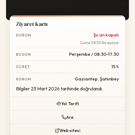
Ziyaret Kartı
Şu an kapalı
DURUM
Cuma 08.30'da açılıyor
Perşembe / 08:30-17:30
BUGÜN
15 ₺
ÜCRET
Gaziantep, Şahinbey
KONUM
Bilgiler 23 Mart 2026 tarihinde doğrulandı.
Yol Tarifi
Ara
Web sitesi