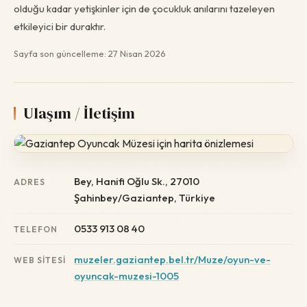
olduğu kadar yetişkinler için de çocukluk anılarını tazeleyen
etkileyici bir duraktır.
Sayfa son güncelleme: 27 Nisan 2026
Ulaşım / İletişim
Bey, Hanifi Oğlu Sk., 27010
ADRES
Şahinbey/Gaziantep, Türkiye
0533 913 08 40
TELEFON
muzeler.gaziantep.bel.tr/Muze/oyun-ve-
WEB SITESI
oyuncak-muzesi-1005