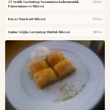
25 Aralık Gaziantep Savunması Kahramanlık
540 m
Panoraması ve Müzesi
Bayaz Han Kent Müzesi
570 m
Emine Göğüş Gaziantep Mutfak Müzesi
580 m