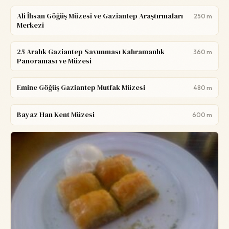
Ali İhsan Göğüş Müzesi ve Gaziantep Araştırmaları
250 m
Merkezi
25 Aralık Gaziantep Savunması Kahramanlık
360 m
Panoraması ve Müzesi
Emine Göğüş Gaziantep Mutfak Müzesi
480 m
Bayaz Han Kent Müzesi
600 m