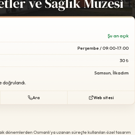
etler ve Sağlık Müzesi
Foto:
Wikimedia Commo
Şu an açık
Perşembe / 09:00-17:00
30 ₺
Samsun, İlkadım
e doğrulandı.
Ara
Web sitesi
kaik dönemlerden Osmanlı’ya uzanan süreçte kullanılan özel tasarım