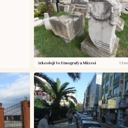
Arkeoloji Ve Etnografya Müzesi
1.5 k