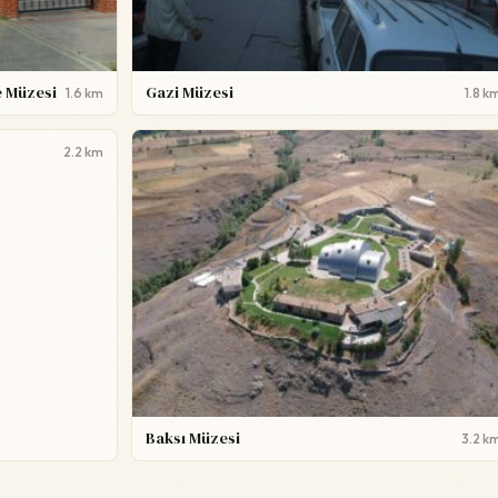
e Müzesi
Gazi Müzesi
1.6 km
1.8 k
2.2 km
Baksı Müzesi
3.2 k