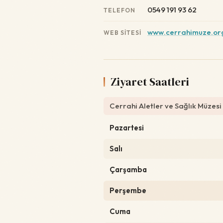
0549 191 93 62
TELEFON
www.cerrahimuze.or
WEB SITESI
Ziyaret Saatleri
Cerrahi Aletler ve Sağlık Müzesi
Pazartesi
Salı
Çarşamba
Perşembe
Cuma