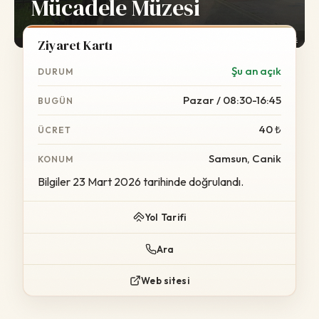
Mücadele Müzesi
Foto:
Wikimedia Commons
Ziyaret Kartı
Şu an açık
DURUM
Pazar / 08:30-16:45
BUGÜN
40 ₺
ÜCRET
Samsun, Canik
KONUM
Bilgiler 23 Mart 2026 tarihinde doğrulandı.
Yol Tarifi
Ara
Web sitesi