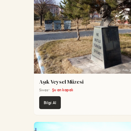
Foto:
Aşık Veysel Müzesi
Sivas
Şu an kapalı
Bilgi Al