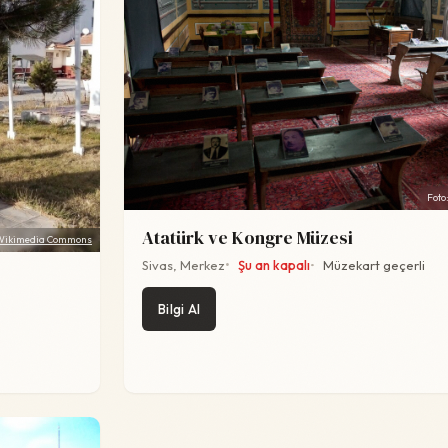
Foto
Atatürk ve Kongre Müzesi
Wikimedia Commons
Sivas, Merkez
Şu an kapalı
Müzekart geçerli
Bilgi Al