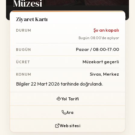
Müzesi
Foto:
Wikimedia Commons
Ziyaret Kartı
Şu an kapalı
DURUM
Bugün 08.00'de açılıyor
Pazar / 08:00-17:00
BUGÜN
Müzekart geçerli
ÜCRET
Sivas, Merkez
KONUM
Bilgiler 22 Mart 2026 tarihinde doğrulandı.
Yol Tarifi
Ara
Web sitesi