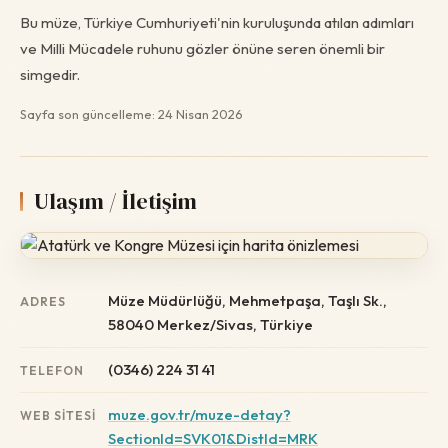
Bu müze, Türkiye Cumhuriyeti'nin kuruluşunda atılan adımları
ve Milli Mücadele ruhunu gözler önüne seren önemli bir
simgedir.
Sayfa son güncelleme: 24 Nisan 2026
Ulaşım / İletişim
Müze Müdürlüğü, Mehmetpaşa, Taşlı Sk.,
ADRES
58040 Merkez/Sivas, Türkiye
(0346) 224 31 41
TELEFON
muze.gov.tr/muze-detay?
WEB SITESI
SectionId=SVK01&DistId=MRK