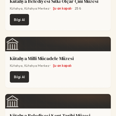
Kütahya Belediyesi Sıtkı Olçar Çini Müzesi
Kütahya, Kütahya Merkez
Şu an kapalı
25 ₺
Bilgi Al
Kütahya Milli Mücadele Müzesi
Kütahya, Kütahya Merkez
Şu an kapalı
Bilgi Al
Kütahya Belediyesi Kent Tarihi Müzesi