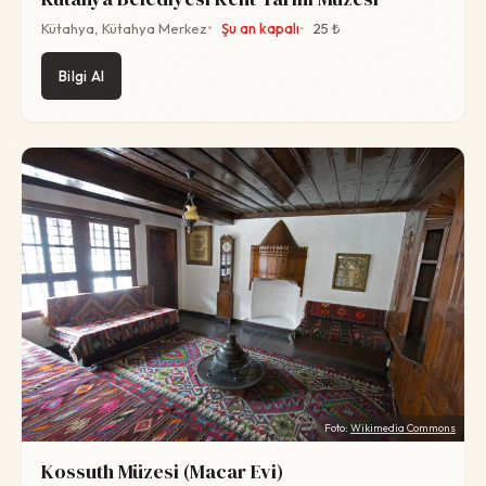
Kütahya, Kütahya Merkez
Şu an kapalı
25 ₺
Bilgi Al
Foto:
Wikimedia Commons
Kossuth Müzesi (Macar Evi)