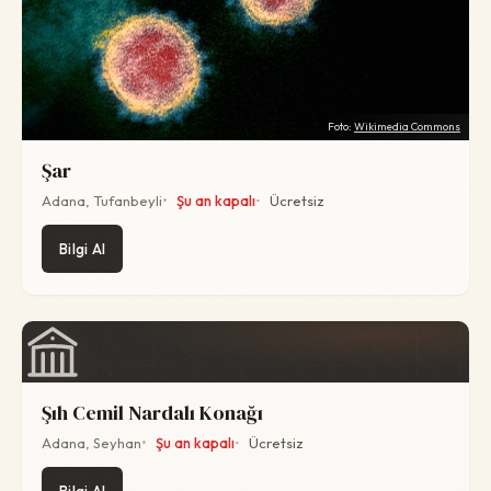
Foto:
Wikimedia Commons
Şar
Adana, Tufanbeyli
Şu an kapalı
Ücretsiz
Bilgi Al
Şıh Cemil Nardalı Konağı
Adana, Seyhan
Şu an kapalı
Ücretsiz