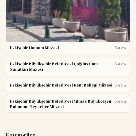
Eskişehir Hamam Müzesi
3.4 km
Eskişehir Büyükşehir Belediyesi Çağdaş Cam
3.4 km
Sanatları Müzesi
Eskişehir Büyükşehir Belediyesi Kent Bellegi Müzesi
3.4 km
Eskişehir Büyükşehir Belediyesi Yılmaz Büyükerşen
3.4 km
Balmumu Heykeller Müzesi
Kategoriler