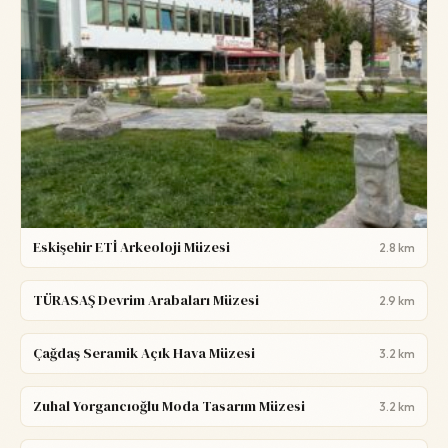
Eskişehir ETİ Arkeoloji Müzesi
2.8 km
TÜRASAŞ Devrim Arabaları Müzesi
2.9 km
Çağdaş Seramik Açık Hava Müzesi
3.2 km
Zuhal Yorgancıoğlu Moda Tasarım Müzesi
3.2 km