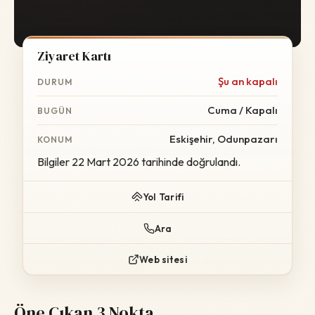
Ziyaret Kartı
Şu an kapalı
DURUM
Cuma / Kapalı
BUGÜN
Eskişehir, Odunpazarı
KONUM
Bilgiler 22 Mart 2026 tarihinde doğrulandı.
Yol Tarifi
Ara
Web sitesi
Öne Çıkan 3 Nokta