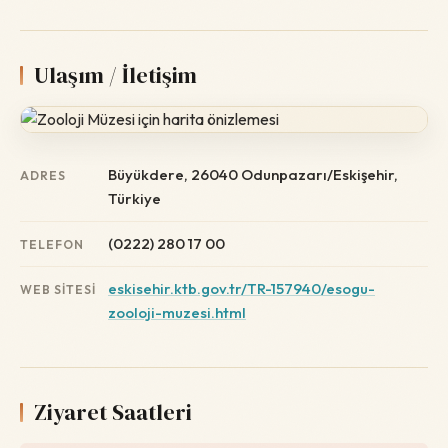
Ulaşım / İletişim
Büyükdere, 26040 Odunpazarı/Eskişehir,
ADRES
Türkiye
(0222) 280 17 00
TELEFON
eskisehir.ktb.gov.tr/TR-157940/esogu-
WEB SITESI
zooloji-muzesi.html
Ziyaret Saatleri