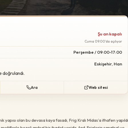
Foto:
Wikimedia Commo
Şu an kapalı
Cuma 09.00'da açılıyor
Perşembe / 09:00-17:00
Eskişehir, Han
e doğrulandı.
Ara
Web sitesi
nik yapısı olan bu devasa kaya fasadı, Frig Kralı Midas'a ithafen yapıld
iflerle bezeli anıtsal bir ibadet yeridir. Anıt, Friglerin sanatsal ve