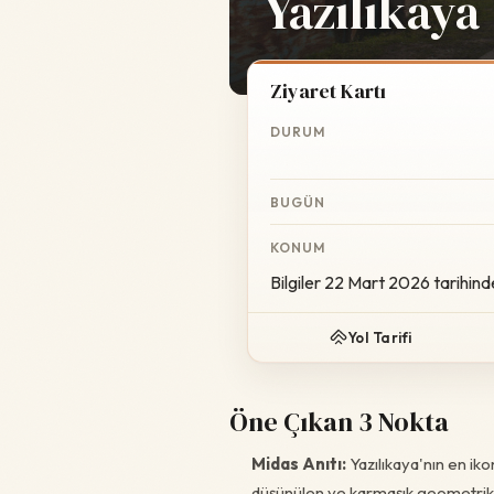
Yazılıkaya
Ziyaret Kartı
DURUM
BUGÜN
KONUM
Bilgiler 22 Mart 2026 tarihind
Yol Tarifi
Öne Çıkan 3 Nokta
Midas Anıtı:
Yazılıkaya'nın en iko
düşünülen ve karmaşık geometrik mot