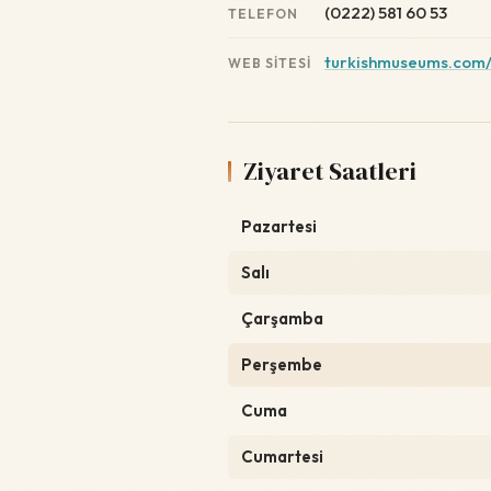
(0222) 581 60 53
TELEFON
turkishmuseums.com/
WEB SITESI
Ziyaret Saatleri
Pazartesi
Salı
Çarşamba
Perşembe
Cuma
Cumartesi