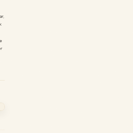
ar,
k
ve
er