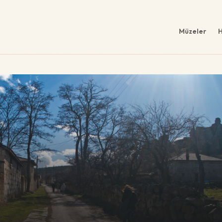
Müzeler
H