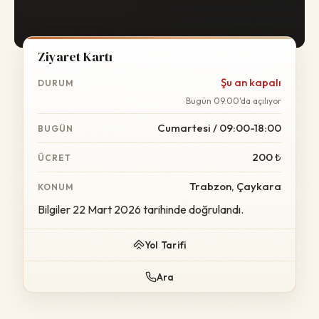
Ziyaret Kartı
Şu an kapalı
DURUM
Bugün 09.00'da açılıyor
Cumartesi / 09:00-18:00
BUGÜN
200 ₺
ÜCRET
Trabzon, Çaykara
KONUM
Bilgiler 22 Mart 2026 tarihinde doğrulandı.
Yol Tarifi
Ara