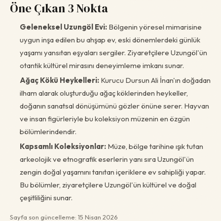
Öne Çıkan 3 Nokta
Geleneksel Uzungöl Evi:
Bölgenin yöresel mimarisine
uygun inşa edilen bu ahşap ev, eski dönemlerdeki günlük
yaşamı yansıtan eşyaları sergiler. Ziyaretçilere Uzungöl'ün
otantik kültürel mirasını deneyimleme imkanı sunar.
Ağaç Kökü Heykelleri:
Kurucu Dursun Ali İnan'ın doğadan
ilham alarak oluşturduğu ağaç köklerinden heykeller,
doğanın sanatsal dönüşümünü gözler önüne serer. Hayvan
ve insan figürleriyle bu koleksiyon müzenin en özgün
bölümlerindendir.
Kapsamlı Koleksiyonlar:
Müze, bölge tarihine ışık tutan
arkeolojik ve etnografik eserlerin yanı sıra Uzungöl'ün
zengin doğal yaşamını tanıtan içeriklere ev sahipliği yapar.
Bu bölümler, ziyaretçilere Uzungöl'ün kültürel ve doğal
çeşitliliğini sunar.
Sayfa son güncelleme: 15 Nisan 2026