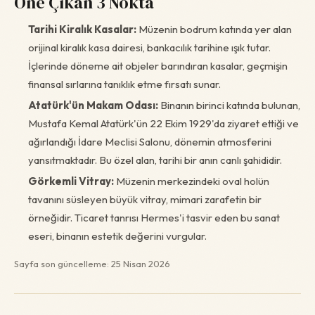
Öne Çıkan 3 Nokta
Tarihi Kiralık Kasalar:
Müzenin bodrum katında yer alan
orijinal kiralık kasa dairesi, bankacılık tarihine ışık tutar.
İçlerinde döneme ait objeler barındıran kasalar, geçmişin
finansal sırlarına tanıklık etme fırsatı sunar.
Atatürk'ün Makam Odası:
Binanın birinci katında bulunan,
Mustafa Kemal Atatürk'ün 22 Ekim 1929'da ziyaret ettiği ve
ağırlandığı İdare Meclisi Salonu, dönemin atmosferini
yansıtmaktadır. Bu özel alan, tarihi bir anın canlı şahididir.
Görkemli Vitray:
Müzenin merkezindeki oval holün
tavanını süsleyen büyük vitray, mimari zarafetin bir
örneğidir. Ticaret tanrısı Hermes'i tasvir eden bu sanat
eseri, binanın estetik değerini vurgular.
Sayfa son güncelleme: 25 Nisan 2026