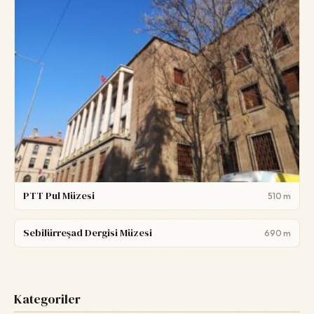
PTT Pul Müzesi
510 m
Sebilürreşad Dergisi Müzesi
690 m
Kategoriler