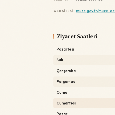
muze.gov.tr/muze-d
WEB SITESI
Ziyaret Saatleri
Pazartesi
Salı
Çarşamba
Perşembe
Cuma
Cumartesi
Pazar