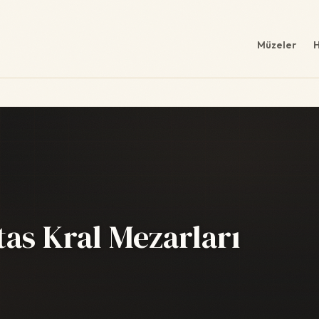
Müzeler
H
as Kral Mezarları