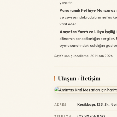
yansıtır.
Panoramik Fethiye Manzarası
ve çevresindeki adaların nefes ke
vaat eder.
Amyntas Yazıtı ve Likya İşçiliği
dönemin zanaatkarlığını sergiler. B
oyma sanatındaki ustalığını göster
Sayfa son güncelleme: 20 Nisan 2026
Ulaşım / İletişim
Kesikkapı, 123. Sk. N
ADRES
(0252) 614 11 50
TELEFON