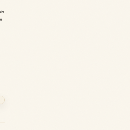
nin
de
n