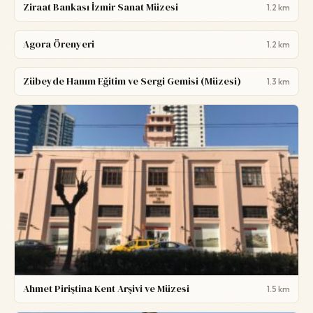
Ziraat Bankası İzmir Sanat Müzesi
1.2 km
Agora Örenyeri
1.2 km
Zübeyde Hanım Eğitim ve Sergi Gemisi (Müzesi)
1.3 km
Ahmet Piriştina Kent Arşivi ve Müzesi
1.5 km