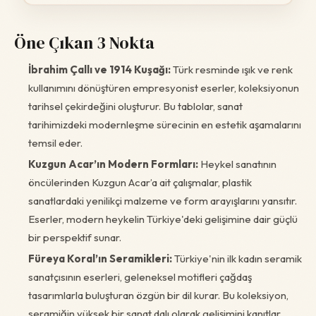
Öne Çıkan 3 Nokta
İbrahim Çallı ve 1914 Kuşağı:
Türk resminde ışık ve renk
kullanımını dönüştüren empresyonist eserler, koleksiyonun
tarihsel çekirdeğini oluşturur. Bu tablolar, sanat
tarihimizdeki modernleşme sürecinin en estetik aşamalarını
temsil eder.
Kuzgun Acar’ın Modern Formları:
Heykel sanatının
öncülerinden Kuzgun Acar’a ait çalışmalar, plastik
sanatlardaki yenilikçi malzeme ve form arayışlarını yansıtır.
Eserler, modern heykelin Türkiye'deki gelişimine dair güçlü
bir perspektif sunar.
Füreya Koral’ın Seramikleri:
Türkiye'nin ilk kadın seramik
sanatçısının eserleri, geleneksel motifleri çağdaş
tasarımlarla buluşturan özgün bir dil kurar. Bu koleksiyon,
seramiğin yüksek bir sanat dalı olarak gelişimini kanıtlar