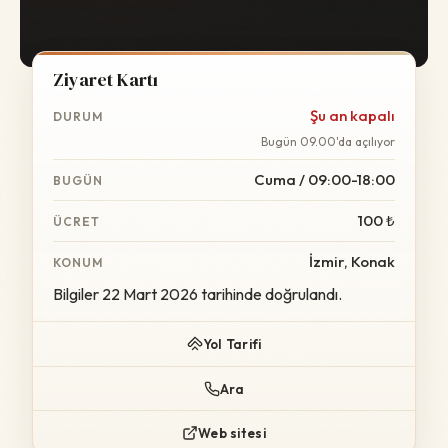
Ziyaret Kartı
Şu an kapalı
DURUM
Bugün 09.00'da açılıyor
Cuma / 09:00-18:00
BUGÜN
100 ₺
ÜCRET
İzmir, Konak
KONUM
Bilgiler 22 Mart 2026 tarihinde doğrulandı.
Yol Tarifi
Ara
Web sitesi