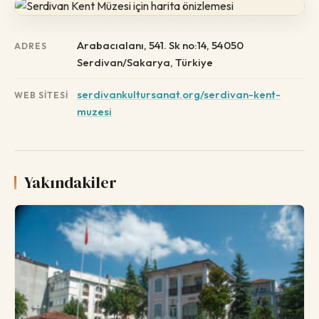
Arabacıalanı, 541. Sk no:14, 54050
ADRES
Serdivan/Sakarya, Türkiye
serdivankultursanat.org/serdivan-kent-
WEB SITESI
muzesi
Yakındakiler