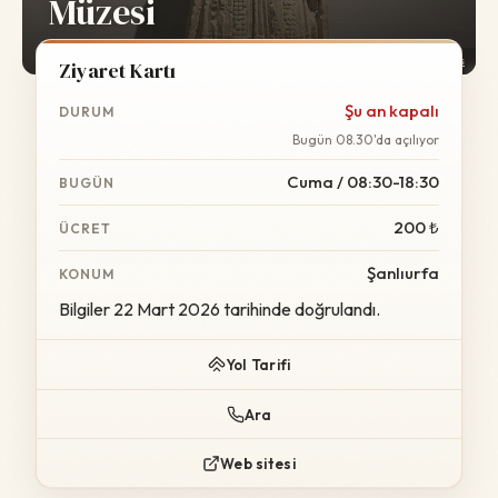
Müzesi
Foto:
Wikimedia Commons
Ziyaret Kartı
Şu an kapalı
DURUM
Bugün 08.30'da açılıyor
Cuma / 08:30-18:30
BUGÜN
200 ₺
ÜCRET
Şanlıurfa
KONUM
Bilgiler 22 Mart 2026 tarihinde doğrulandı.
Yol Tarifi
Ara
Web sitesi