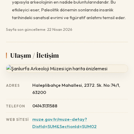
yapısıyla arkeolojinin en nadide buluntularındandır. Bu
etkileyici eser, Paleolitik dönemin sonlarında insanlık
tarihindeki sanatsal evrimi ve figüratif anlatımı temsil eder.
Sayfa son güncelleme: 22 Nisan 2026
Ulaşım / İletişim
Haleplibahçe Mahallesi, 2372. Sk. No:74/1,
ADRES
63200
04143131588
TELEFON
muze.gov.tr/muze-detay?
WEB SITESI
DistId=SUM&SectionId=SUM02