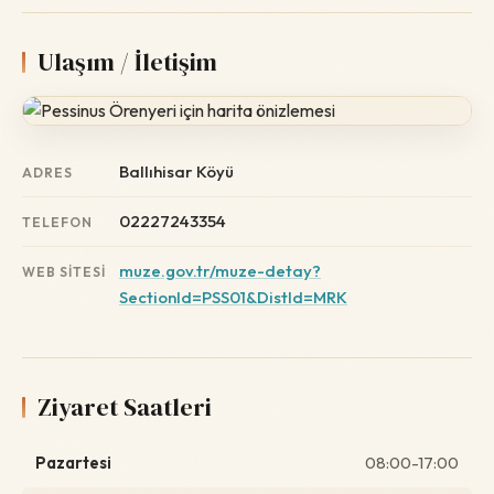
Ulaşım / İletişim
Ballıhisar Köyü
ADRES
02227243354
TELEFON
muze.gov.tr/muze-detay?
WEB SITESI
SectionId=PSS01&DistId=MRK
Ziyaret Saatleri
Pazartesi
08:00-17:00