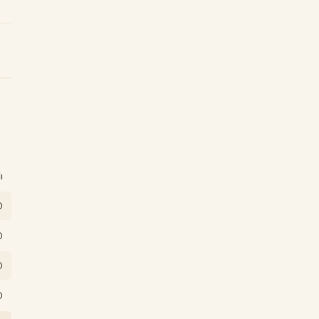
ı
0
0
0
0