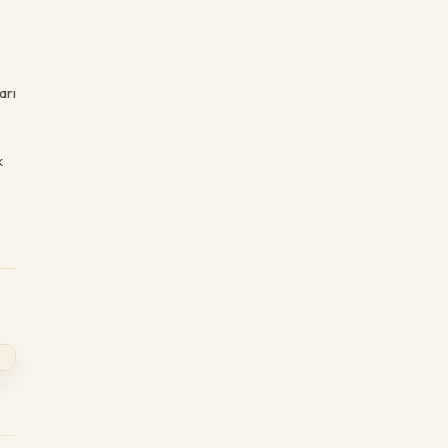
arı
k