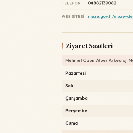
04882139082
TELEFON
muze.gov.tr/muze-d
WEB SITESI
Ziyaret Saatleri
Mehmet Cabir Alper Arkeoloji Mü
Pazartesi
Salı
Çarşamba
Perşembe
Cuma