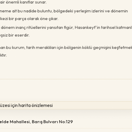
ir önemli kanıtlar sunar.
döneme ait bu nadide buluntu, bölgedeki yerleşim izlerini ve dönemin
ezi bir parça olarak öne çıkar.
dönem inanç ritüellerini yansıtan figür, Hasankeyf’in tarihsel katmanl
şsiz bir eserdir.
an bu kurum, tarih meraklıları için bölgenin köklü geçmişini keşfetme
tır.
elde Mahallesi, Barış Bulvarı No:129