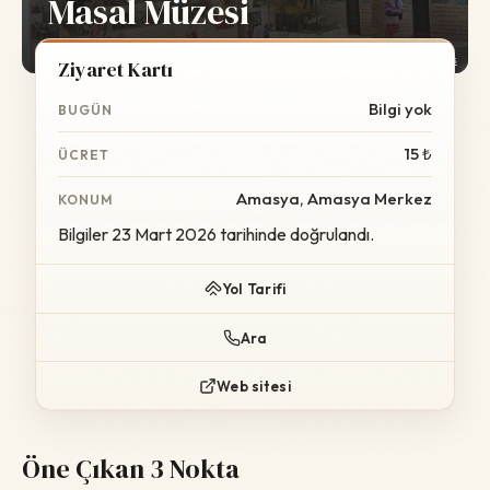
Masal Müzesi
Foto:
Wikimedia Commons
Ziyaret Kartı
Bilgi yok
BUGÜN
15 ₺
ÜCRET
Amasya, Amasya Merkez
KONUM
Bilgiler 23 Mart 2026 tarihinde doğrulandı.
Yol Tarifi
Ara
Web sitesi
Öne Çıkan 3 Nokta