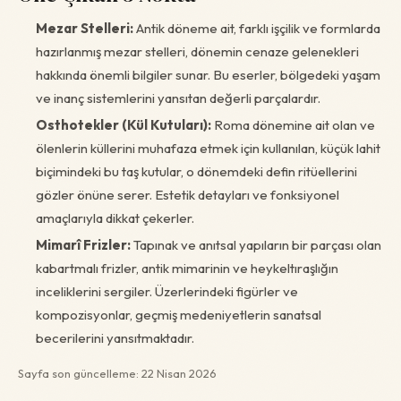
Mezar Stelleri:
Antik döneme ait, farklı işçilik ve formlarda
hazırlanmış mezar stelleri, dönemin cenaze gelenekleri
hakkında önemli bilgiler sunar. Bu eserler, bölgedeki yaşam
ve inanç sistemlerini yansıtan değerli parçalardır.
Osthotekler (Kül Kutuları):
Roma dönemine ait olan ve
ölenlerin küllerini muhafaza etmek için kullanılan, küçük lahit
biçimindeki bu taş kutular, o dönemdeki defin ritüellerini
gözler önüne serer. Estetik detayları ve fonksiyonel
amaçlarıyla dikkat çekerler.
Mimarî Frizler:
Tapınak ve anıtsal yapıların bir parçası olan
kabartmalı frizler, antik mimarinin ve heykeltıraşlığın
inceliklerini sergiler. Üzerlerindeki figürler ve
kompozisyonlar, geçmiş medeniyetlerin sanatsal
becerilerini yansıtmaktadır.
Sayfa son güncelleme: 22 Nisan 2026