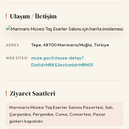
Ulaşım / İletişim
Tepe, 48700 Marmaris/Muğla, Türkiye
ADRES
muze.gov.tr/muze-detay?
WEB SITESI
DistId=MRK&SectionId=MRM01
Ziyaret Saatleri
Marmaris Müzesi Taş Eserler Salonu Pazartesi, Salı,
Çarşamba, Perşembe, Cuma, Cumartesi, Pazar
günleri kapalıdır.