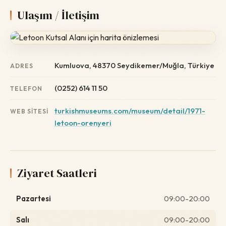
Ulaşım / İletişim
Kumluova, 48370 Seydikemer/Muğla, Türkiye
ADRES
(0252) 614 11 50
TELEFON
turkishmuseums.com/museum/detail/1971-
WEB SITESI
letoon-orenyeri
Ziyaret Saatleri
Pazartesi
09:00-20:00
Salı
09:00-20:00