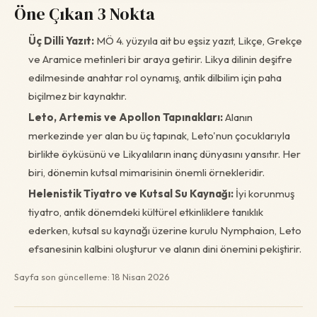
Öne Çıkan 3 Nokta
Üç Dilli Yazıt:
MÖ 4. yüzyıla ait bu eşsiz yazıt, Likçe, Grekçe
ve Aramice metinleri bir araya getirir. Likya dilinin deşifre
edilmesinde anahtar rol oynamış, antik dilbilim için paha
biçilmez bir kaynaktır.
Leto, Artemis ve Apollon Tapınakları:
Alanın
merkezinde yer alan bu üç tapınak, Leto'nun çocuklarıyla
birlikte öyküsünü ve Likyalıların inanç dünyasını yansıtır. Her
biri, dönemin kutsal mimarisinin önemli örnekleridir.
Helenistik Tiyatro ve Kutsal Su Kaynağı:
İyi korunmuş
tiyatro, antik dönemdeki kültürel etkinliklere tanıklık
ederken, kutsal su kaynağı üzerine kurulu Nymphaion, Leto
efsanesinin kalbini oluşturur ve alanın dini önemini pekiştirir.
Sayfa son güncelleme: 18 Nisan 2026