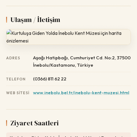
Ulaşım / İletişim
Aşağı Hatipbağı, Cumhuriyet Cd. No:2, 37500
ADRES
İnebolu/Kastamonu, Türkiye
(0366) 811 62 22
TELEFON
www.inebolu.bel.tr/inebolu-kent-muzesi.html
WEB SITESI
Ziyaret Saatleri