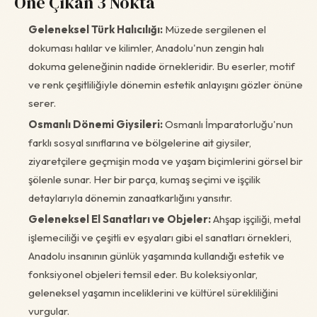
Öne Çıkan 3 Nokta
Geleneksel Türk Halıcılığı:
Müzede sergilenen el
dokuması halılar ve kilimler, Anadolu'nun zengin halı
dokuma geleneğinin nadide örnekleridir. Bu eserler, motif
ve renk çeşitliliğiyle dönemin estetik anlayışını gözler önüne
serer.
Osmanlı Dönemi Giysileri:
Osmanlı İmparatorluğu'nun
farklı sosyal sınıflarına ve bölgelerine ait giysiler,
ziyaretçilere geçmişin moda ve yaşam biçimlerini görsel bir
şölenle sunar. Her bir parça, kumaş seçimi ve işçilik
detaylarıyla dönemin zanaatkarlığını yansıtır.
Geleneksel El Sanatları ve Objeler:
Ahşap işçiliği, metal
işlemeciliği ve çeşitli ev eşyaları gibi el sanatları örnekleri,
Anadolu insanının günlük yaşamında kullandığı estetik ve
fonksiyonel objeleri temsil eder. Bu koleksiyonlar,
geleneksel yaşamın inceliklerini ve kültürel sürekliliğini
vurgular.