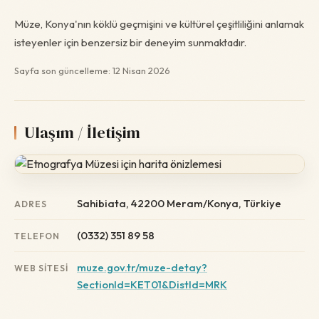
Müze, Konya'nın köklü geçmişini ve kültürel çeşitliliğini anlamak
isteyenler için benzersiz bir deneyim sunmaktadır.
Sayfa son güncelleme: 12 Nisan 2026
Ulaşım / İletişim
Sahibiata, 42200 Meram/Konya, Türkiye
ADRES
(0332) 351 89 58
TELEFON
muze.gov.tr/muze-detay?
WEB SITESI
SectionId=KET01&DistId=MRK