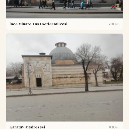
İnce Minare Taş Eserler Müzesi
700 m
Karatay Medresesi
930 m