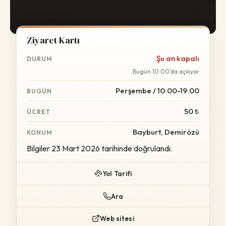
Ziyaret Kartı
Şu an kapalı
DURUM
Bugün 10.00'da açılıyor
Perşembe / 10:00-19:00
BUGÜN
50 ₺
ÜCRET
Bayburt, Demirözü
KONUM
Bilgiler 23 Mart 2026 tarihinde doğrulandı.
Yol Tarifi
Ara
Web sitesi