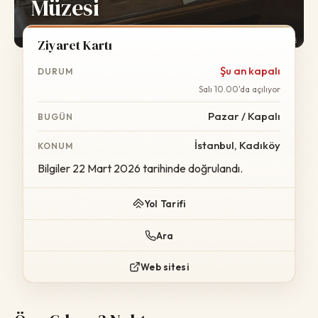
Müzesi
Foto:
Wikimedia Commons
Ziyaret Kartı
Şu an kapalı
DURUM
Salı 10.00'da açılıyor
Pazar / Kapalı
BUGÜN
İstanbul, Kadıköy
KONUM
Bilgiler 22 Mart 2026 tarihinde doğrulandı.
Yol Tarifi
Ara
Web sitesi