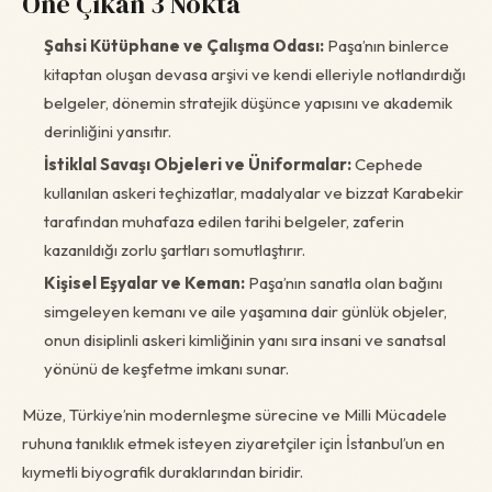
Öne Çıkan 3 Nokta
Şahsi Kütüphane ve Çalışma Odası:
Paşa’nın binlerce
kitaptan oluşan devasa arşivi ve kendi elleriyle notlandırdığı
belgeler, dönemin stratejik düşünce yapısını ve akademik
derinliğini yansıtır.
İstiklal Savaşı Objeleri ve Üniformalar:
Cephede
kullanılan askeri teçhizatlar, madalyalar ve bizzat Karabekir
tarafından muhafaza edilen tarihi belgeler, zaferin
kazanıldığı zorlu şartları somutlaştırır.
Kişisel Eşyalar ve Keman:
Paşa’nın sanatla olan bağını
simgeleyen kemanı ve aile yaşamına dair günlük objeler,
onun disiplinli askeri kimliğinin yanı sıra insani ve sanatsal
yönünü de keşfetme imkanı sunar.
Müze, Türkiye’nin modernleşme sürecine ve Milli Mücadele
ruhuna tanıklık etmek isteyen ziyaretçiler için İstanbul’un en
kıymetli biyografik duraklarından biridir.