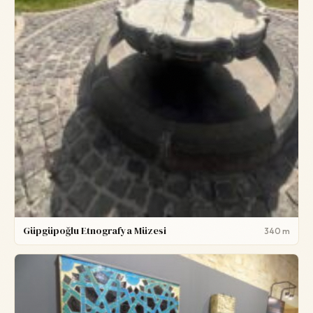
Güpgüpoğlu Etnografya Müzesi
340 m