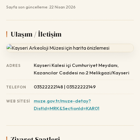
Sayfa son güncelleme: 22 Nisan 2026
Ulaşım / İletişim
Kayseri Kalesi içi Cumhuriyet Meydanı,
ADRES
Kazancılar Caddesi no:2 Melikgazi/Kayseri
03522222148 | 03522222149
TELEFON
muze.gov.tr/muze-detay?
WEB SITESI
DistId=MRK&SectionId=KAR01
Ziyaret Saatleri