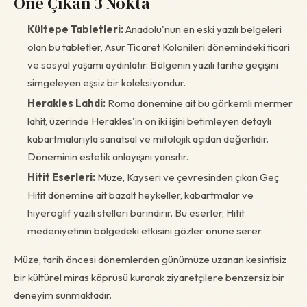
Öne Çıkan 3 Nokta
Kültepe Tabletleri:
Anadolu'nun en eski yazılı belgeleri
olan bu tabletler, Asur Ticaret Kolonileri dönemindeki ticari
ve sosyal yaşamı aydınlatır. Bölgenin yazılı tarihe geçişini
simgeleyen eşsiz bir koleksiyondur.
Herakles Lahdi:
Roma dönemine ait bu görkemli mermer
lahit, üzerinde Herakles'in on iki işini betimleyen detaylı
kabartmalarıyla sanatsal ve mitolojik açıdan değerlidir.
Döneminin estetik anlayışını yansıtır.
Hitit Eserleri:
Müze, Kayseri ve çevresinden çıkan Geç
Hitit dönemine ait bazalt heykeller, kabartmalar ve
hiyeroglif yazılı stelleri barındırır. Bu eserler, Hitit
medeniyetinin bölgedeki etkisini gözler önüne serer.
Müze, tarih öncesi dönemlerden günümüze uzanan kesintisiz
bir kültürel miras köprüsü kurarak ziyaretçilere benzersiz bir
deneyim sunmaktadır.