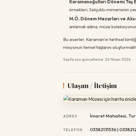
Karamanoğulları Dönemi Taş E
örnekleri, Selçuklu mimarisinin yer
M.Ö. Dönem Mezarları ve Akse
anlamak adına, müze koleksiyonunun
Bu eserler, Karaman'ın tarihsel kimli
misyonun temel taşlarını oluşturmakt
Sayfa son güncelleme: 26 Nisan 2026
Ulaşım / İletişim
İmaret Mahallesi, Tu
ADRES
03382131536 | 033821
TELEFON