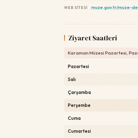
muze.gov.tr/muze-d
WEB SITESI
Ziyaret Saatleri
Karaman Müzesi Pazartesi, Pazar
Pazartesi
Salı
Çarşamba
Perşembe
Cuma
Cumartesi