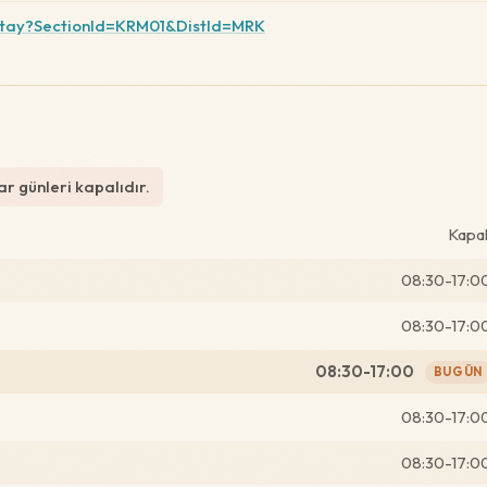
etay?SectionId=KRM01&DistId=MRK
 günleri kapalıdır.
Kapal
08:30-17:0
08:30-17:0
08:30-17:00
BUGÜN
08:30-17:0
08:30-17:0