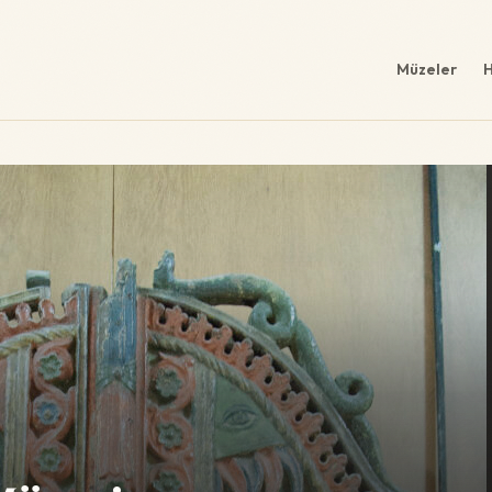
Müzeler
H