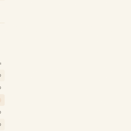
ı
0
0
0
0