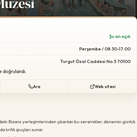
üzesi
Foto:
Wikimedia Commo
Şu an açık
Perşembe / 08:30-17:00
Turgut Özal Caddesi No:3 70100
e doğrulandı.
Ara
Web sitesi
eki Bizans yerleşimlerinden çıkarılan bu seramikler, dönemin günlük
a kritik ipuçları sunar.