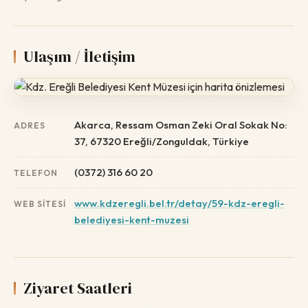
Ulaşım / İletişim
Akarca, Ressam Osman Zeki Oral Sokak No:
ADRES
37, 67320 Ereğli/Zonguldak, Türkiye
(0372) 316 60 20
TELEFON
www.kdzeregli.bel.tr/detay/59-kdz-eregli-
WEB SITESI
belediyesi-kent-muzesi
Ziyaret Saatleri