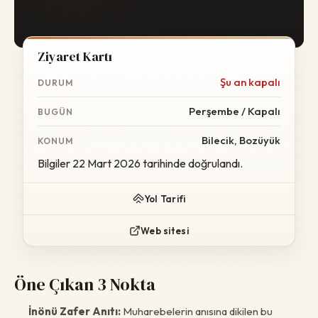
Ziyaret Kartı
Şu an kapalı
DURUM
Perşembe / Kapalı
BUGÜN
Bilecik, Bozüyük
KONUM
Bilgiler 22 Mart 2026 tarihinde doğrulandı.
Yol Tarifi
Web sitesi
Öne Çıkan 3 Nokta
İnönü Zafer Anıtı:
Muharebelerin anısına dikilen bu