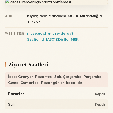
Kıyıkışlacık, Mahallesi, 48200 Milas/Muğla,
ADRES
Türkiye
muze.gov.tr/muze-detay?
WEB SITESI
SectionId=IAS01&DistId=MRK
Ziyaret Saatleri
İasos Örenyeri Pazartesi, Salı, Çarşamba, Perşembe,
Cuma, Cumartesi, Pazar günleri kapalıdır.
Pazartesi
Kapalı
Salı
Kapalı